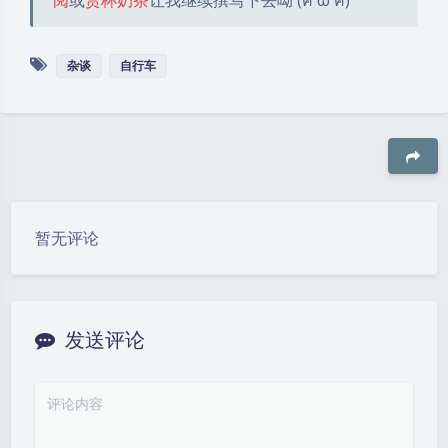
阅
或
赏杯奶茶
让我继续撰写下去呦 (ฅ´ω`ฅ)
杂谈
自行车
豆
暂无评论
发送评论