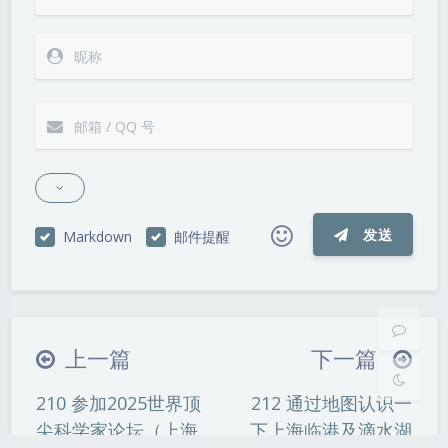
夜间模式
Sans Serif
Serif
发送
Markdown
邮件提醒
浅阴影
深阴影
|´・ω・)ノ
ヾ(≧∇≦*)ゝ
(☆ω☆)
关闭
日落
暗化
灰度
（╯‵□′）╯︵┴─┴
￣﹃￣
(/ω＼)
上一篇
下一篇
∠( ᐛ 」∠)＿
(๑•̀ㅁ•́ฅ)
→_→
210 参加2025世界顶
212 通过地图认识一
୧(๑•̀⌄•́๑)૭
٩(ˊᗜˋ*)و
(ノ°ο°)ノ
尖科学家论坛（上海
下上海临港及滴水湖
(´இ皿இ｀)
⌇●﹏●⌇
(ฅ´ω`ฅ)