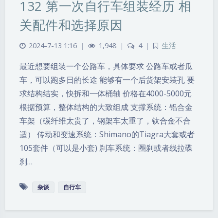
132 第一次自行车组装经历 相
关配件和选择原因
2024-7-13 1:16
|
1,948
|
4
|
生活
最近想要组装一个公路车，具体要求 公路车或者瓜
车，可以跑多日的长途 能够有一个后货架安装孔 要
求结构结实，快拆和一体桶轴 价格在4000-5000元
根据预算，整体结构的大致组成 支撑系统：铝合金
车架（碳纤维太贵了，钢架车太重了，钛合金不合
适） 传动和变速系统：Shimano的Tiagra大套或者
105套件（可以是小套) 刹车系统：圈刹或者线拉碟
刹…
杂谈
自行车