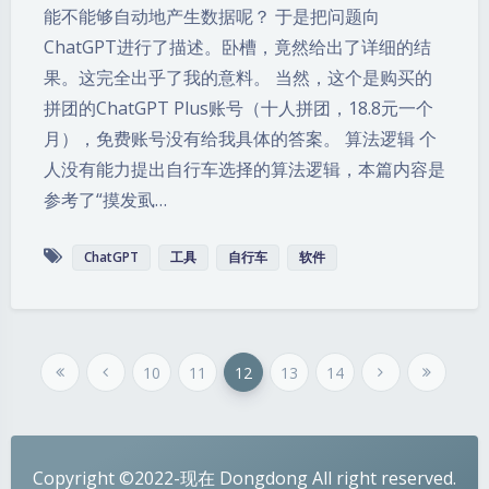
能不能够自动地产生数据呢？ 于是把问题向
ChatGPT进行了描述。卧槽，竟然给出了详细的结
果。这完全出乎了我的意料。 当然，这个是购买的
拼团的ChatGPT Plus账号（十人拼团，18.8元一个
月），免费账号没有给我具体的答案。 算法逻辑 个
人没有能力提出自行车选择的算法逻辑，本篇内容是
参考了“摸发虱…
ChatGPT
工具
自行车
软件
10
11
12
13
14
夜间模式
Sans Serif
Serif
Copyright ©2022-现在 Dongdong All right reserved.
浅阴影
深阴影