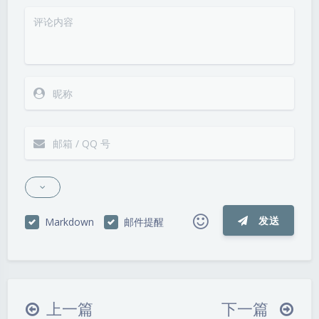
发送
Markdown
邮件提醒
|´・ω・)ノ
ヾ(≧∇≦*)ゝ
(☆ω☆)
（╯‵□′）╯︵┴─┴
￣﹃￣
(/ω＼)
上一篇
下一篇
∠( ᐛ 」∠)＿
(๑•̀ㅁ•́ฅ)
→_→