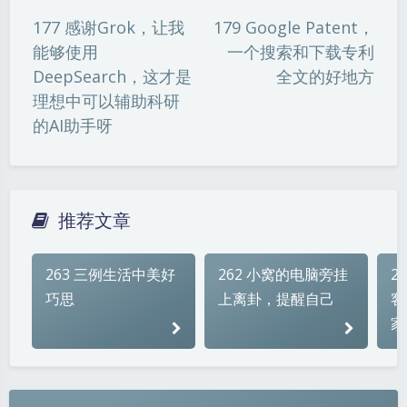
177 感谢Grok，让我
179 Google Patent，
୧(๑•̀⌄•́๑)૭
٩(ˊᗜˋ*)و
(ノ°ο°)ノ
能够使用
一个搜索和下载专利
(´இ皿இ｀)
⌇●﹏●⌇
(ฅ´ω`ฅ)
DeepSearch，这才是
全文的好地方
(╯°A°)╯︵○○○
φ(￣∇￣o)
理想中可以辅助科研
的AI助手呀
ヾ(´･ ･｀｡)ノ"
( ง ᵒ̌皿ᵒ̌)ง⁼³₌₃
(ó﹏ò｡)
Σ(っ °Д °;)っ
( ,,´･ω･)ﾉ"(´っω･｀｡)
╮(╯▽╰)╭
o(*////▽////*)q
＞﹏＜
推荐文章
( ๑´•ω•) "(ㆆᴗㆆ)
263 三例生活中美好
262 小窝的电脑旁挂
2
巧思
上离卦，提醒自己
客
家
夜间模式
Sans Serif
Serif