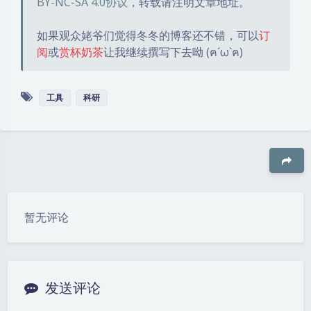
BY-NC-SA 4.0协议
，转载请注明文章地址。
如果观众姥爷们觉得冬冬的博客还不错，可以
订
阅
或
赏杯奶茶
让我继续撰写下去呦 (ฅ´ω`ฅ)
工具
科研
豆
暂无评论
发送评论