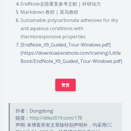
EndNote去除重复参考文献 | 科研动力
Markdown 教程 | 菜鸟教程
Sustainable polycarbonate adhesives for dry
and aqueous conditions with
thermoresponsive properties
[EndNote_X9_Guided_Tour-Windows.pdf]
(https://download.endnote.com/training/Little
Book/EndNote_X9_Guided_Tour-Windows.pdf)
赞赏
作者：Dongdong
链接：
http://ddw2019.com/178
声明: 本博客所有文章除特别声明外，均采用
CC