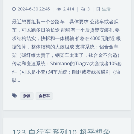
2024-6-30 22:45
|
2,414
|
3
|
生活
最近想要组装一个公路车，具体要求 公路车或者瓜
车，可以跑多日的长途 能够有一个后货架安装孔 要
求结构结实，快拆和一体桶轴 价格在4000元附近 根
据预算，整体结构的大致组成 支撑系统：铝合金车
架（碳纤维太贵了，钢架车太重了，钛合金不合适）
传动和变速系统：Shimano的Tiagra大套或者105套
件（可以是小套) 刹车系统：圈刹或者线拉碟刹（油
碟…
杂谈
自行车
123 自行车系列10 超乎想象