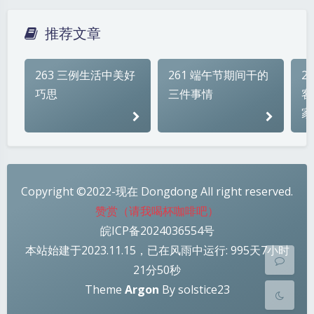
ヾ(´･ ･｀｡)ノ"
( ง ᵒ̌皿ᵒ̌)ง⁼³₌₃
(ó﹏ò｡)
推荐文章
Σ(っ °Д °;)っ
( ,,´･ω･)ﾉ"(´っω･｀｡)
╮(╯▽╰)╭
o(*////▽////*)q
＞﹏＜
263 三例生活中美好
261 端午节期间干的
2
( ๑´•ω•) "(ㆆᴗㆆ)
巧思
三件事情
客
家
夜间模式
Sans Serif
Serif
Copyright ©2022-现在 Dongdong All right reserved.
浅阴影
深阴影
赞赏（请我喝杯咖啡吧）
皖ICP备2024036554号
关闭
日落
暗化
灰度
本站始建于2023.11.15，已在风雨中运行: 995天7小时
21分50秒
Theme
Argon
By solstice23