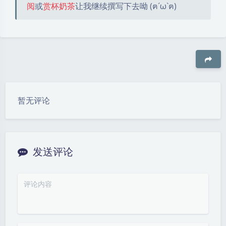
阅
或
赏杯奶茶
让我继续撰写下去呦 (ฅ´ω`ฅ)
豆
暂无评论
发送评论