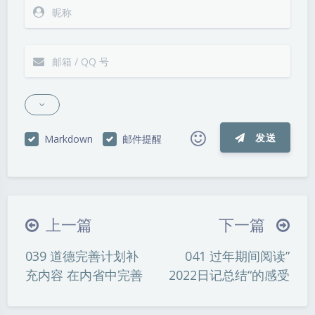
发送
Markdown
邮件提醒
|´・ω・)ノ
ヾ(≧∇≦*)ゝ
(☆ω☆)
（╯‵□′）╯︵┴─┴
￣﹃￣
(/ω＼)
上一篇
下一篇
∠( ᐛ 」∠)＿
(๑•̀ㅁ•́ฅ)
→_→
039 道德完善计划补
041 过年期间阅读”
୧(๑•̀⌄•́๑)૭
٩(ˊᗜˋ*)و
(ノ°ο°)ノ
充内容 在内省中完善
2022日记总结“的感受
(´இ皿இ｀)
⌇●﹏●⌇
(ฅ´ω`ฅ)
(╯°A°)╯︵○○○
φ(￣∇￣o)