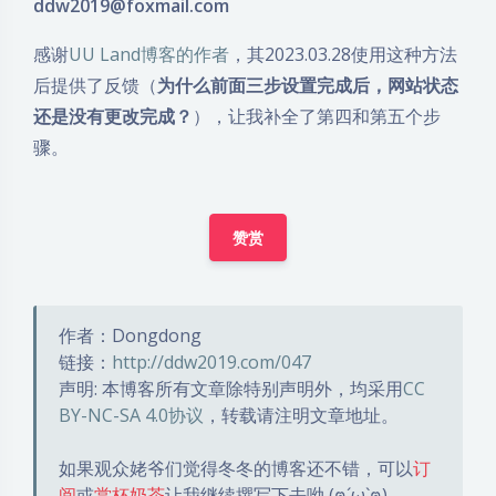
ddw2019@foxmail.com
感谢
UU Land博客的作者
，其2023.03.28使用这种方法
后提供了反馈（
为什么前面三步设置完成后，网站状态
还是没有更改完成？
），让我补全了第四和第五个步
骤。
赞赏
作者：Dongdong
链接：
http://ddw2019.com/047
声明: 本博客所有文章除特别声明外，均采用
CC
BY-NC-SA 4.0协议
，转载请注明文章地址。
如果观众姥爷们觉得冬冬的博客还不错，可以
订
阅
或
赏杯奶茶
让我继续撰写下去呦 (ฅ´ω`ฅ)