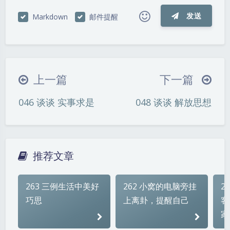
发送
Markdown
邮件提醒
|´・ω・)ノ
ヾ(≧∇≦*)ゝ
(☆ω☆)
（╯‵□′）╯︵┴─┴
￣﹃￣
(/ω＼)
上一篇
下一篇
∠( ᐛ 」∠)＿
(๑•̀ㅁ•́ฅ)
→_→
046 谈谈 实事求是
048 谈谈 解放思想
୧(๑•̀⌄•́๑)૭
٩(ˊᗜˋ*)و
(ノ°ο°)ノ
(´இ皿இ｀)
⌇●﹏●⌇
(ฅ´ω`ฅ)
(╯°A°)╯︵○○○
φ(￣∇￣o)
推荐文章
ヾ(´･ ･｀｡)ノ"
( ง ᵒ̌皿ᵒ̌)ง⁼³₌₃
(ó﹏ò｡)
Σ(っ °Д °;)っ
( ,,´･ω･)ﾉ"(´っω･｀｡)
263 三例生活中美好
262 小窝的电脑旁挂
2
╮(╯▽╰)╭
o(*////▽////*)q
＞﹏＜
巧思
上离卦，提醒自己
客
( ๑´•ω•) "(ㆆᴗㆆ)
家